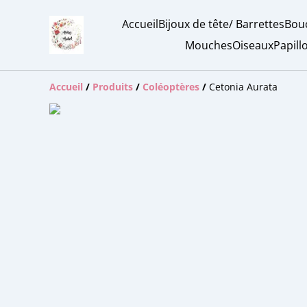
Accueil
Bijoux de tête/ Barrettes
Bouc
Mouches
Oiseaux
Papill
Accueil
/
Produits
/
Coléoptères
/
Cetonia Aurata