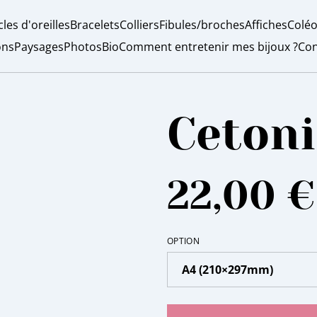
les d'oreilles
Bracelets
Colliers
Fibules/broches
Affiches
Coléo
ons
Paysages
Photos
Bio
Comment entretenir mes bijoux ?
Con
Cetoni
22,00 €
OPTION