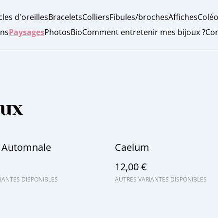
les d'oreilles
Bracelets
Colliers
Fibules/broches
Affiches
Coléo
ons
Paysages
Photos
Bio
Comment entretenir mes bijoux ?
Con
aux
e Automnale
Caelum
12,00 €
IANTES DISPONIBLES
AUTRES VARIANTES DISPONIBLES