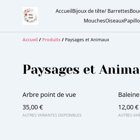
Accueil
Bijoux de tête/ Barrettes
Bouc
Mouches
Oiseaux
Papill
Accueil
/
Produits
/
Paysages et Animaux
Paysages et Anim
Arbre point de vue
Balein
35,00 €
12,00 €
AUTRES VARIANTES DISPONIBLES
AUTRES VAR