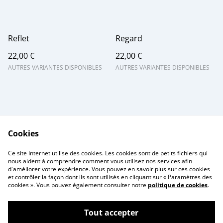
Reflet
Regard
22,00 €
22,00 €
AUTRES VARIANTES DISPONIBLES
AUTRES VARIANTES DISPONIBLES
Cookies
Me contacter
Legal Terms
Ce site Internet utilise des cookies. Les cookies sont de petits fichiers qui
Privacy Policy
Cookie Policy
nous aident à comprendre comment vous utilisez nos services afin
d'améliorer votre expérience. Vous pouvez en savoir plus sur ces cookies
et contrôler la façon dont ils sont utilisés en cliquant sur « Paramètres des
cookies ». Vous pouvez également consulter notre
politique de cookies
.
Tout accepter