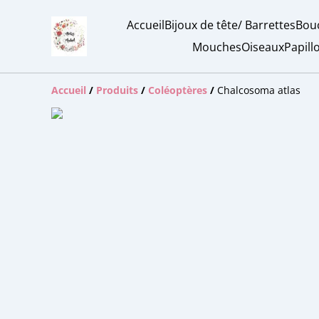
Accueil
Bijoux de tête/ Barrettes
Bouc
Mouches
Oiseaux
Papill
Accueil
/
Produits
/
Coléoptères
/
Chalcosoma atlas