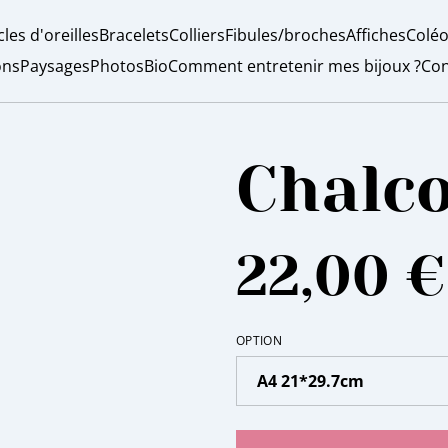
les d'oreilles
Bracelets
Colliers
Fibules/broches
Affiches
Coléo
ons
Paysages
Photos
Bio
Comment entretenir mes bijoux ?
Con
Chalc
22,00 €
OPTION