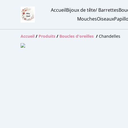
Accueil
Bijoux de tête/ Barrettes
Bouc
Mouches
Oiseaux
Papill
Accueil
/
Produits
/
Boucles d'oreilles
/
Chandelles