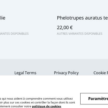
lie
Phelotrupes auratus te
22,00 €
IANTES DISPONIBLES
AUTRES VARIANTES DISPONIBLES
Legal Terms
Privacy Policy
Cookie 
Paramètre
hiers qui nous aident à comprendre comment vous utilisez
r plus sur ces cookies et contrôler la façon dont ils sont
galement consulter notre
politique de cookies
.