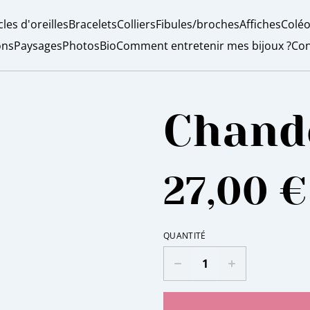
les d'oreilles
Bracelets
Colliers
Fibules/broches
Affiches
Coléo
ons
Paysages
Photos
Bio
Comment entretenir mes bijoux ?
Con
Chand
27,00 €
QUANTITÉ