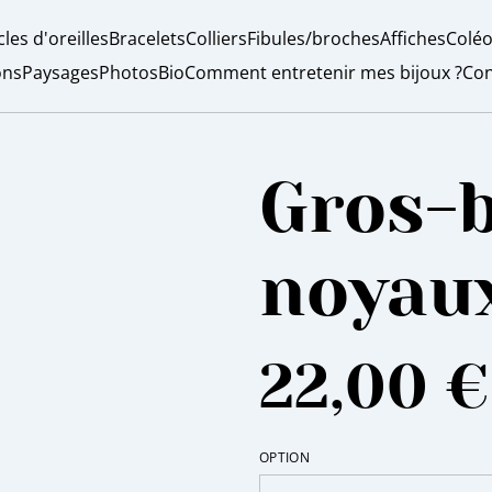
les d'oreilles
Bracelets
Colliers
Fibules/broches
Affiches
Coléo
ons
Paysages
Photos
Bio
Comment entretenir mes bijoux ?
Con
Gros-b
noyau
22,00 €
OPTION