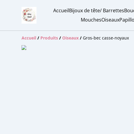
Accueil
Bijoux de tête/ Barrettes
Bouc
Mouches
Oiseaux
Papill
Accueil
/
Produits
/
Oiseaux
/
Gros-bec casse-noyaux