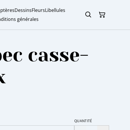
ptères
Dessins
Fleurs
Libellules
ditions générales
ec casse-
x
QUANTITÉ