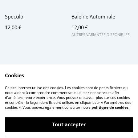
Speculo
Baleine Automnale
12,00 €
12,00 €
AUTRES VARIANTES DISPONIBLES
Cookies
Me contacter
Legal Terms
Ce site Internet utilise des cookies. Les cookies sont de petits fichiers qui
Privacy Policy
Cookie Policy
nous aident à comprendre comment vous utilisez nos services afin
d'améliorer votre expérience. Vous pouvez en savoir plus sur ces cookies
et contrôler la façon dont ils sont utilisés en cliquant sur « Paramètres des
cookies ». Vous pouvez également consulter notre
politique de cookies
.
Tout accepter
©
2026
Atelier Aubel