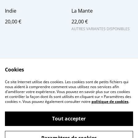
Indie
La Mante
20,00 €
22,00 €
AUTRES VARIANTES DISPONIBLES
Cookies
Me contacter
Legal Terms
Ce site Internet utilise des cookies. Les cookies sont de petits fichiers qui
Privacy Policy
Cookie Policy
nous aident à comprendre comment vous utilisez nos services afin
d'améliorer votre expérience. Vous pouvez en savoir plus sur ces cookies
et contrôler la façon dont ils sont utilisés en cliquant sur « Paramètres des
cookies ». Vous pouvez également consulter notre
politique de cookies
.
Tout accepter
©
2026
Atelier Aubel