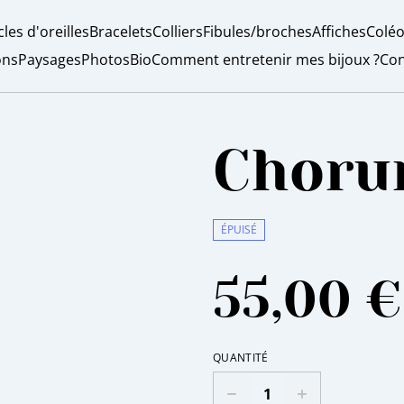
les d'oreilles
Bracelets
Colliers
Fibules/broches
Affiches
Coléo
ons
Paysages
Photos
Bio
Comment entretenir mes bijoux ?
Con
Chor
ÉPUISÉ
55,00 €
QUANTITÉ