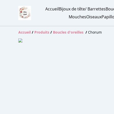
Accueil
Bijoux de tête/ Barrettes
Bouc
Mouches
Oiseaux
Papill
Accueil
/
Produits
/
Boucles d'oreilles
/
Chorum